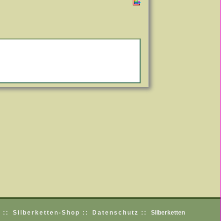
 ::
Silberketten-Shop ::
Datenschutz ::
Silberketten