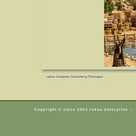
rakna Computer Sonneberg Thüringen
rakna Computer Sonneberg Thüringen
Copyright © since 2003 rakna enterprise ::