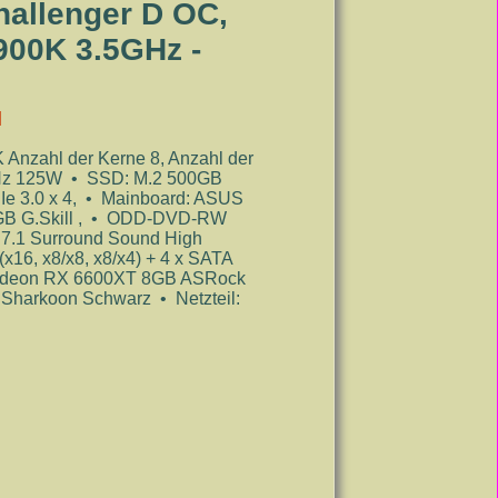
allenger D OC,
1900K 3.5GHz -
]
nzahl der Kerne 8, Anzahl der
GHz 125W • SSD: M.2 500GB
 3.0 x 4, • Mainboard: ASUS
B G.Skill , • ODD-DVD-RW
 7.1 Surround Sound High
(x16, x8/x8, x8/x4) + 4 x SATA
Radeon RX 6600XT 8GB ASRock
Sharkoon Schwarz • Netzteil:
use: Sharkoon - Gaming PC - Advanced Gaming PC
 8GB - Gaming PC - Advanced Gaming PC 4
 Gaming PC - Advanced Gaming PC 3
2