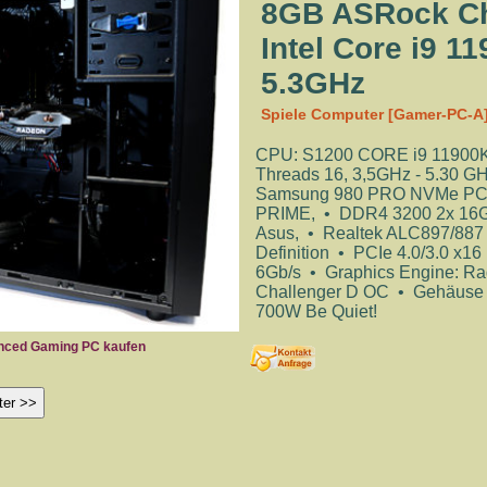
8GB ASRock Ch
Intel Core i9 1
5.3GHz
Spiele Computer [Gamer-PC-A
CPU: S1200 CORE i9 11900K A
Threads 16, 3,5GHz - 5.30 
Samsung 980 PRO NVMe PCIe
PRIME, • DDR4 3200 2x 16G
Asus, • Realtek ALC897/887
Definition • PCIe 4.0/3.0 x16 
6Gb/s • Graphics Engine: 
Challenger D OC • Gehäuse 
700W Be Quiet!
anced Gaming PC kaufen
Vorder-, Rückansicht- Computer Gehä
Grafikkarte: Radeon RX 6600XT
Mainboard: ASUS PRIME -
ter >>