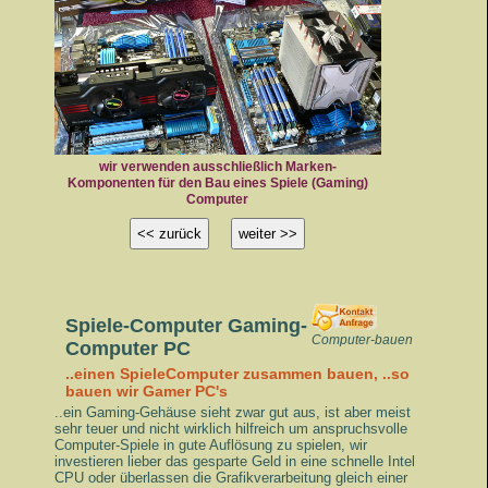
c Engine:
Prozessoren CPU
ASUS Mainboard
 Core
technologischen
von i7 und i
wir verwenden ausschließlich Marken-
Komponenten für den Bau eines Spiele (Gaming)
Computer
<< zurück
weiter >>
Spiele-Computer Gaming-
Computer-bauen
Computer PC
..einen SpieleComputer zusammen bauen, ..so
bauen wir Gamer PC's
..ein Gaming-Gehäuse sieht zwar gut aus, ist aber meist
sehr teuer und nicht wirklich hilfreich um anspruchsvolle
Computer-Spiele in gute Auflösung zu spielen, wir
investieren lieber das gesparte Geld in eine schnelle Intel
CPU oder überlassen die Grafikverarbeitung gleich einer