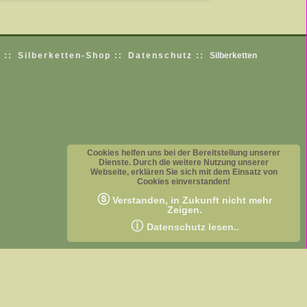
 ::
Silberketten-Shop ::
Datenschutz ::
Silberketten
Cookies helfen uns bei der Bereitstellung unserer
Dienste. Durch die weitere Nutzung unserer
Webseite, erklären Sie sich mit dem Einsatz von
Cookies einverstanden!
ⓢ
Verstanden, in Zukunft nicht mehr
Zeigen.
ⓘ
Datenschutz lesen..