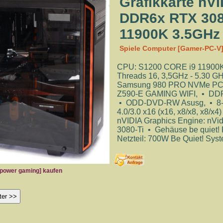
Grafikkarte n
DDR6x RTX 3080-
11900K 3.5GHz 
Spiele Computer [Gamer-PC-V
CPU: S1200 CORE i9 11900K A
Threads 16, 3,5GHz - 5.30 
Samsung 980 PRO NVMe PCI
Z590-E GAMING WIFI, • DDR4
• ODD-DVD-RW Asusg, • 8-c
4.0/3.0 x16 (x16, x8/x8, x8/x4
nVIDIA Graphics Engine: n
3080-Ti • Gehäuse be quiet
Netzteil: 700W Be Quiet! Sys
l power gaming] kaufen
Grafikkarte: nVidia ZOTAC 12GB DDR6
Mainboard: ASUS ROG STRIX Z590-E G
Vorder-, Rückansicht- Computer Geh
Gaming PC 
ter >>