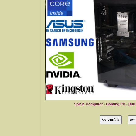
 - full power gaming 5
Spiele Computer - Gaming PC - [ful
<< zurück
wei