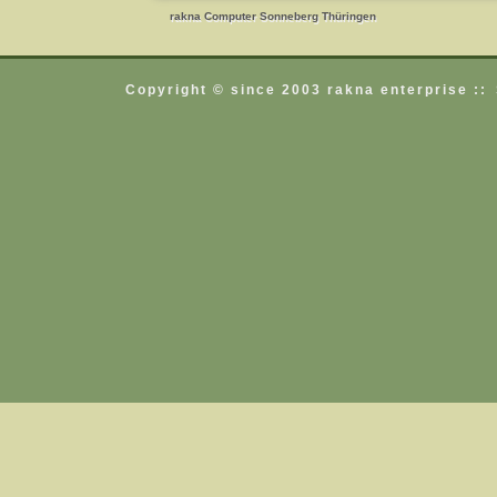
rakna Computer Sonneberg Thüringen
rakna Computer Sonneberg Thüringen
Copyright © since 2003 rakna enterprise ::