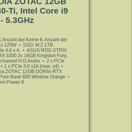
VIDIA ZOTAC 12GB
Ti, Intel Core i9
- 5.3GHz
]
nzahl der Kerne 8, Anzahl der
GHz 125W • SSD: M.2 1TB
e 4.0 x 4, • ASUS ROG STRIX
 3200 2x 16GB Kingston Fury,
hannel H.D.Audio • 2 x PCIe
) + 1 x PCIe 3.0 x16 (max. x4) •
Vidia ZOTAC 12GB DDR6x RTX
! Pure Base 600 Window Orange •
tem Power 9
x RTX 3080-Ti - Gaming PC - full power gaming 4
AMING WIFI - Gaming PC - full power gaming 3
äuse: be quiet! Pure Base 600 Window Orange -
- full power gaming 2