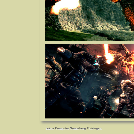
rakna Computer Sonneberg Thüringen
rakna Computer Sonneberg Thüringen