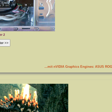
r 2
mySw
ter >>
...mit nVIDIA Graphics Engines: ASUS RO