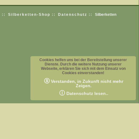
 ::
Silberketten-Shop ::
Datenschutz ::
Silberketten
Cookies helfen uns bei der Bereitstellung unserer
Dienste. Durch die weitere Nutzung unserer
Webseite, erklären Sie sich mit dem Einsatz von
Cookies einverstanden!
ⓢ
Verstanden, in Zukunft nicht mehr
Zeigen.
ⓘ
Datenschutz lesen..