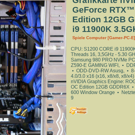
Grafikkarte nV
GeForce RTX™ 
Edition 12GB G
i9 11900K 3.5G
Spiele Computer [Gamer-PC-E
CPU: S1200 CORE i9 11900K A
Threads 16, 3,5GHz - 5.30 
Samsung 980 PRO NVMe PCI
Z590-E GAMING WIFI, • DDR4
• ODD-DVD-RW Asusg, • 8-c
4.0/3.0 x16 (x16, x8/x8, x8/x4
nVIDIA Graphics Engine: RO
OC Edition 12GB GDDR6X • G
600 Window Orange • Netztei
9