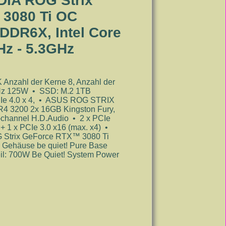
IDIA ROG Strix
3080 Ti OC
DDR6X, Intel Core
Hz - 5.3GHz
]
nzahl der Kerne 8, Anzahl der
GHz 125W • SSD: M.2 1TB
e 4.0 x 4, • ASUS ROG STRIX
 3200 2x 16GB Kingston Fury,
hannel H.D.Audio • 2 x PCIe
) + 1 x PCIe 3.0 x16 (max. x4) •
G Strix GeForce RTX™ 3080 Ti
ehäuse be quiet! Pure Base
l: 700W Be Quiet! System Power