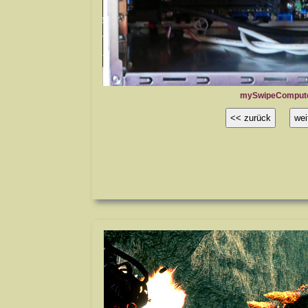
mySwipeCompute
<< zurück
wei